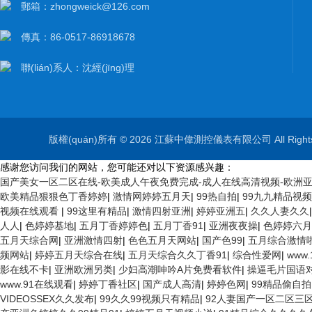
郵箱：zhongweick@126.com
傳真：86-0517-86918678
聯(lián)系人：沈經(jīng)理
版權(quán)所有 © 2026 江蘇中偉測控儀表有限公司 All Right
感谢您访问我们的网站，您可能还对以下资源感兴趣：
国产美女一区二区在线-欧美成人午夜免费完成-成人在线高清视频-欧洲亚
欧美精品狠狠色丁香婷婷
|
激情网婷婷五月天
|
99热自拍
|
99九九精品视
视频在线观看
|
99这里有精品
|
激情四射亚洲
|
婷婷亚洲五
|
久久人妻久久
人人
|
色婷婷基地
|
五月丁香婷婷色
|
五月丁香91
|
亚洲夜夜操
|
色婷婷六月
五月天综合网
|
亚洲激情四射
|
色色五月天网站
|
国产色99
|
五月综合激情
频网站
|
婷婷五月天综合在线
|
五月天综合久久丁香91
|
综合性爱网
|
www
影在线不卡
|
亚洲欧洲另类
|
少妇高潮呻吟A片免费看软件
|
操逼毛片国语
www.91在线观看
|
婷婷丁香社区
|
国产成人高清
|
婷婷色网
|
99精品偷自拍
VIDEOSSEX久久发布
|
99久久99视频只有精品
|
92人妻国产一区二区三