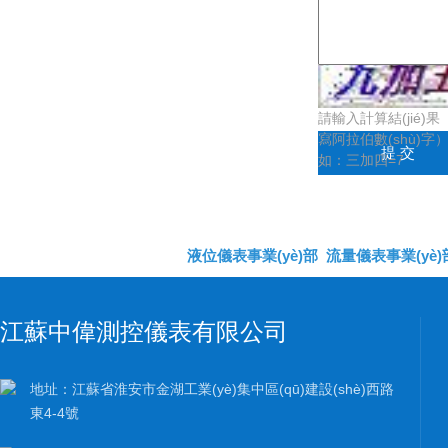
請輸入計算結(jié)果
寫阿拉伯數(shù)字
如：三加四=7
液位儀表事業(yè)部
流量儀表事業(yè)
江蘇中偉測控儀表有限公司
地址：江蘇省淮安市金湖工業(yè)集中區(qū)建設(shè)西路
東4-4號