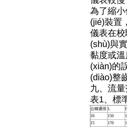
為了縮小儀
(jié)裝
儀表在校驗
(shù)
黏度或溫
(xiàn
(diào
九、流
表1
公稱通徑
L
10
150
1
15
170
1