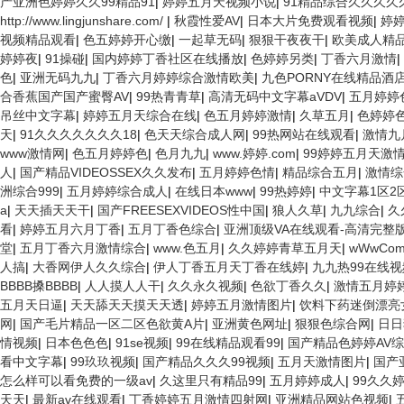
产亚洲色婷婷久久99精品91
|
婷婷五月天视频小说
|
91精品综合久久久久
http://www.lingjunshare.com/
|
秋霞性爱AV
|
日本大片免费观看视频
|
婷
视频精品观看
|
色五婷婷开心缴
|
一起草无码
|
狠狠干夜夜干
|
欧美成人精
婷婷夜
|
91操碰
|
国内婷婷丁香社区在线播放
|
色婷婷另类
|
丁香六月激情
|
色
|
亚洲无码九九
|
丁香六月婷婷综合激情欧美
|
九色PORNY在线精品酒
合香蕉国产国产蜜臀AV
|
99热青青草
|
高清无码中文字幕aVDV
|
五月婷婷
吊丝中文字幕
|
婷婷五月天综合在线
|
色五月婷婷激情
|
久草五月
|
色婷婷
天
|
91久久久久久久久18
|
色天天综合成人网
|
99热网站在线观看
|
激情九
www激情网
|
色五月婷婷色
|
色月九九
|
www.婷婷.com
|
99婷婷五月天激
人
|
国产精品VIDEOSSEX久久发布
|
五月婷婷色情
|
精品综合五月
|
激情综
洲综合999
|
五月婷婷综合成人
|
在线日本www
|
99热婷婷
|
中文字幕1区2
a
|
天天插天天干
|
国产FREESEXVIDEOS性中国
|
狼人久草
|
九九综合
|
久
看
|
婷婷五月六月丁香
|
五月丁香色综合
|
亚洲顶级VA在线观看-高清完整版
堂
|
五月丁香六月激情综合
|
www.色五月
|
久久婷婷青草五月天
|
wWwCo
人搞
|
大香网伊人久久综合
|
伊人丁香五月天丁香在线婷
|
九九热99在线视
BBBB搡BBBB
|
人人摸人人干
|
久久永久视频
|
色欲丁香久久
|
激情五月婷
五月天日逼
|
天天舔天天摸天天透
|
婷婷五月激情图片
|
饮料下药迷倒漂亮
网
|
国产毛片精品一区二区色欲黄A片
|
亚洲黄色网址
|
狠狠色综合网
|
日日
情视频
|
日本色色色
|
91se视频
|
99在线精品观看99
|
国产精品色婷婷AV
看中文字幕
|
99玖玖视频
|
国产精品久久久99视频
|
五月天激情图片
|
国产
怎么样可以看免费的一级av
|
久这里只有精品99
|
五月婷婷成人
|
99久久
天天
|
最新av在线观看
|
丁香婷婷五月激情四射网
|
亚洲精品网站色视频
|