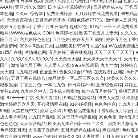
韩视频99
|
日本va视频
|
狠狠久久婷五月综合色
|
99久热在线精品
|
色欲九
AAA片
|
亚亚州久久高潮
|
日本成人小说婷婷六月
|
五月婷婷成人w
|
丁香五
本色啪
|
久久se 综合网
|
免费亚洲婷婷
|
五月婷婷在线免费观看
|
99热精
机
|
天天肏夜夜肏
|
五月天婷婷基地
|
狠狠色婷婷7777久
|
激情伊人五月天
婷婷五月色播天
|
丁香五月亚洲综合
|
超碰97色
|
91精产一区三区免费观看
频网
|
WWW.桔色成人.COM
|
色婷婷社区
|
欧美丁香五月夫妻天
|
久久久久
院五月天
|
六月婷婷色色色
|
五月色婷
|
婷婷五月天 偷拍
|
婷婷五月色丁香
婷激情网
|
202丰满熟女妇大
|
亚洲欧美日韩VIP
|
久热9热
|
AV在线免费播
91凹凸在线
|
激情桃色网
|
五月婷婷丁香在线视频
|
天天干天天干天天干
|
久久
|
久9久9久9久9久9久9
|
天天肏天天插
|
天天操天天干天天日
|
天天干
国产
|
激情综合网丁香
|
人人爱人人添
|
99re在线观看
|
九九艹女
|
婷婷综合
天天摸
|
九九精品网
|
色爱亚洲
|
色很久综合
|
99热 在线观看
|
亚洲乱码日产
综合
|
五月丁香在线综合
|
精品欧美一区二区三区久久久
|
欧美久久久久久
狠狠狠操
|
丁香五月色
|
一本九九色
|
日日婷婷不卡
|
亚洲综合婷婷
|
婷婷五
女熟BBW
|
九九综合伊人
|
日本成人噜噜噜
|
俺也去五月婷婷丁
|
狠狠五月
理
|
97干干干丁香
|
久草久青福利
|
99精品视频网站
|
99男人天堂
|
玖玖资
激情婷婷五六月天
|
开心激情网在线
|
91碰碰视频
|
色色色综合
|
九九九九
99碰
|
天堂在线中文
|
婷婷之玖玖
|
99热精品在这里
|
丁香影院五月综合
|
成人看片网站
|
九九国产视频
|
99这里只有精品视频
|
99色色爰
|
激情五月
色色色色
|
天天综合精品
|
欧美美女国产日韩一区二区久
|
另类图片激情五
色婷婷五月天
|
大香蕉丁香婷婷
|
五月天婷婷在线播放
|
麻豆精品
|
色欲五
香六月激情在线
|
www,色婷婷
|
婷婷久久网
|
人妻性爱
|
五月天激情色色
|