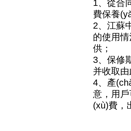
1、從
費保養(y
2
的使用情
供；
3、保修期
并收取由此
4、產
意
(xù)費