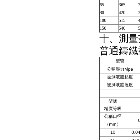
65
365
80
420
100
515
150
540
十、測
普通鑄鐵
型號
Mpa
公稱壓力
被測液體粘度
被測液體溫度
型號
精度等級
公稱口徑
mm
（
）
10
0.0