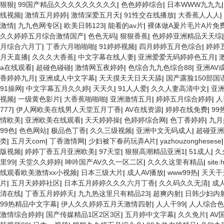
狠狠
|
99国产精品久久久久久久久久久
|
色色婷婷综合
|
日本WWW九九九
线视频
|
激情五月婷婷
|
激情深爱五月天
|
91性交在线播放
|
大香蕉人人人
|
激情
|
九九色网专区
|
欧美日韩123
|
能看的av片
|
裸体做A爰片毛片A片免
久久婷婷五月综合激情国产
|
色色无码
|
狠狠香蕉
|
色婷婷亚洲精品天天综
月综合六月丁
|
丁香六月啪啪啪
|
91婷婷视频
|
四月婷婷五月色综合
|
婷婷
月天直播
|
久久久大香蕉
|
中文字幕在线人妻
|
亚洲爱爱无码婷婷色五月
|
a在线观看
|
超碰色碰碰
|
激情网五夜婷婷
|
色综合九九色综合88
|
亚洲AV
香婷婷九月
|
亚洲成人中文字幕
|
天天摸天天日天天舔
|
国产露脸150部国
91操网
|
中文字幕五月久久婷
|
天天久
|
91人人爱
|
久久人妻高清中文
|
亚
视频
|
一级黄色影片
|
大香蕉啪啪啪
|
亚洲激情五月
|
婷婷五月综合婷婷
|
人
777
|
伊人网欧美在线男人天堂五月丁香
|
AV在线资源
|
婷婷在线免费
|
99
情欧美
|
亚洲欧美在线观看
|
天天婷婷操
|
色婷婷综合网
|
色丁香婷婷
|
九月
99色
|
色色网站
|
极品色丁香
|
久久三级视频
|
亚洲中文无码成人
|
超碰亚洲
类
|
五月天com
|
丁香激情网
|
少妇被下春药玩弄A片
|
yazhouzonghesese
版视频
|
婷婷丁香五月亚洲欧美
|
97天堂
|
狠狠高潮精品亚洲1
|
51成人
|
久
里99
|
天堂久久婷婷
|
呻吟国产AV久久一区二区
|
久久久这里有精品
|
site
线观看欧美激情xx小视频
|
日本三级大片
|
成人AV播放
|
www99热
|
天天干
片
|
五月天婷婷社区
|
日本五月婷婷久久久六月丁香
|
久久码久久无清
|
成
清在线
|
丁香五月婷婷天
|
九九热这里只有精品23
|
超爽内射
|
日韩少妇内
99热精品中文字幕
|
伊人久久婷婷五月天激情四射
|
人人干99
|
人人综合色
激情综合婷婷
|
国产传媒精品1区2区3区
|
五月婷中文字幕
|
久久免片
|
AV