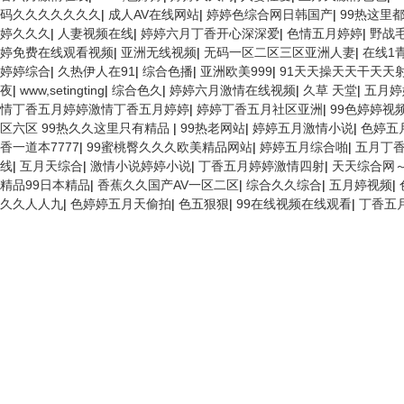
码久久久久久久久
|
成人AV在线网站
|
婷婷色综合网日韩国产
|
99热这里
婷久久久
|
人妻视频在线
|
婷婷六月丁香开心深深爱
|
色情五月婷婷
|
野战
婷免费在线观看视频
|
亚洲无线视频
|
无码一区二区三区亚洲人妻
|
在线1
婷婷综合
|
久热伊人在91
|
综合色播
|
亚洲欧美999
|
91天天操天天干天天
夜
|
www,setingting
|
综合色久
|
婷婷六月激情在线视频
|
久草 天堂
|
五月婷
情丁香五月婷婷激情丁香五月婷婷
|
婷婷丁香五月社区亚洲
|
99色婷婷视
区六区 99热久久这里只有精品
|
99热老网站
|
婷婷五月激情小说
|
色婷五
香一道本7777
|
99蜜桃臀久久久欧美精品网站
|
婷婷五月综合啪
|
五月丁
线
|
互月天综合
|
激情小说婷婷小说
|
丁香五月婷婷激情四射
|
天天综合网～
精品99日本精品
|
香蕉久久国产AV一区二区
|
综合久久综合
|
五月婷视频
|
久久人人九
|
色婷婷五月天偷拍
|
色五狠狠
|
99在线视频在线观看
|
丁香五