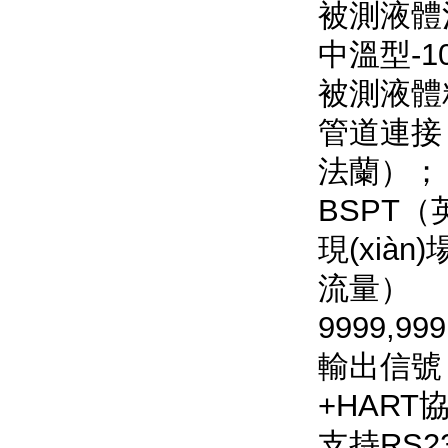
被測液體溫
中溫型-10
被測液體粘
管道連接：
法蘭）；
BSPT（
現(xiàn
流量）
9999,9
輸出信號：
+HART協(
支持RS2