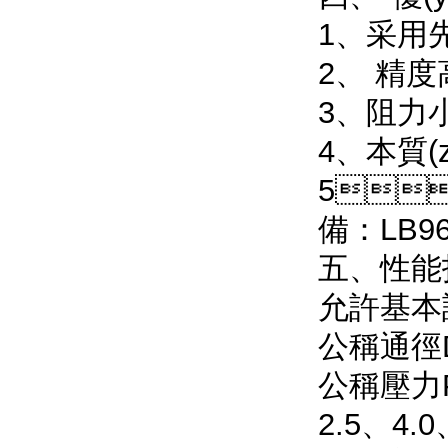
1、采
2、
3
4、本質(z
5、
備：LB9
五、性
允許基本誤差
公稱通徑D
公稱壓力PN
2.5、4.0、