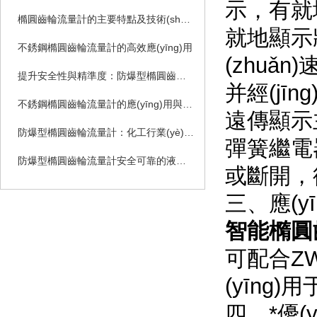
示，有就地
橢圓齒輪流量計的主要特點及技術(shù)性能
就地顯示將
不銹鋼橢圓齒輪流量計的高效應(yīng)用
(zhuǎn
提升安全性與精準度：防爆型橢圓齒輪流量計的技術(shù)優(yōu)勢
并經(jī
不銹鋼橢圓齒輪流量計的應(yīng)用與優(yōu)勢
遠傳顯示
防爆型橢圓齒輪流量計：化工行業(yè)的安全守護者
彈簧繼電
防爆型橢圓齒輪流量計安全可靠的液體計量解決方案
或斷開
三、應(
智能橢圓
可配合Z
(yīng)
四、*優(