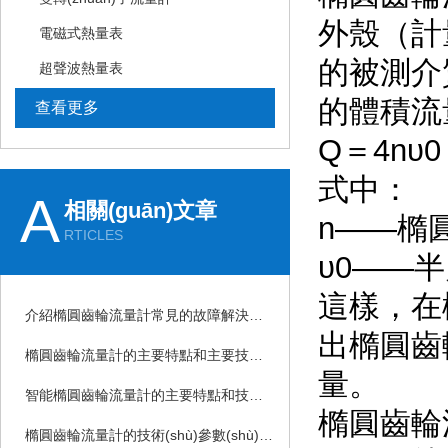
外殼（計量
電磁式熱量表
的被測介質
超聲波熱量表
的體積流
查看更多
Q＝4nυ0
式中：
A
相關(guān)文章
n——橢圓
RTICLES
υ0——
這樣
介紹橢圓齒輪流量計常見的故障解決方法
出橢圓齒輪
橢圓齒輪流量計的主要特點和主要技術(shù)參數(shù)
量。
智能橢圓齒輪流量計的主要特點和技術(shù)參數(shù)
橢圓齒輪流
橢圓齒輪流量計的技術(shù)參數(shù)和主要特點