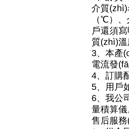
介質(zh
（℃）
戶還須寫明介
質(zhì)溫
3、本產(c
電流發(fā)
4、訂購
5、用戶如
6
量積算儀
售后服務(