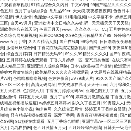
片观看香草视频
|
97精品综合久久内射
|
中文aV网
|
99国产精品久久久久
色五月
|
五月丁香啪啪综合
|
思思热99er
|
天天模,夜夜模夜夜爽
|
色色日本
99激情
|
伊人激情
|
色屌丝中文字幕
|
91啪啪视频
|
中文字幕不卡+婷婷五
三区
|
白天AV月月
|
亚洲欧洲中文日韩久久AV乱码
|
天天插天天干天天舔
|
洲欧美综合在线天堂
|
色青五月天
|
www。久久久久一b。Cc
|
五月婷婷综
久久综合网免费视频
|
麻豆COMCN
|
久99久热只有精品国产99
|
婷婷综合
www.五月丁香
|
久久久精品人妻
|
国产在线6
|
99综合网
|
日日噜噜夜夜狠
美
|
激情玖玖综合网
|
丁香花在线高清完整版视频
|
国产亚洲99
|
夜夜操加
合
|
综合五月婷婷
|
日韩精品无码99
|
69久久99精品久久久久
|
国产午夜精
区
|
五月婷婷在线免费观看
|
丁香六月婷婷一区
|
变态另类色图
|
在线只有
成人精品三区
|
亚洲亚洲人成综合网络
|
日本va欧美va国产激情
|
欧洲亚洲
婷婷六月激情综合
|
欧美精品久久久久久视频观看
|
9 大屁股在线视频精品
片A片
|
色噜噜狠噜噜视频
|
色婷婷影音
|
aⅤ79成人片
|
91久久国产综合久
区三区三区不卡
|
高清无码网址
|
中文资源在线a
|
天天干com
|
六月综和久
五月天在线
|
色狠狠六月
|
丁香五月婷婷无码AV
|
亚洲色图五月丁香
|
五月
图区激情
|
婷婷五月天人妻
|
五月丁香999
|
婷婷五月激情热播
|
丁香五月
线精品视频播放速度
|
w婷婷五月婷婷w
|
射久久丁香五月
|
99资源人人
|
无
月综合色小姐小说
|
色综色网
|
久久综合五月情
|
婷婷五月丁香综合瑟瑟
|
啪啪
|
只有精品视频在线观看
|
深爱丁香网
|
青青夜夜狠狠夜夜狠狠
|
国产
久99网
|
91超碰在线观看
|
五月丁香综合啪啪
|
亚洲字幕AV一区二区三区
六月
|
九九自拍网
|
色五月激情五月天
|
五月婷婷综合激情
|
日韩美一级毛