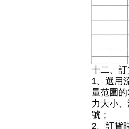
十二、訂
1、
量范圍的3
力大小
號；
2