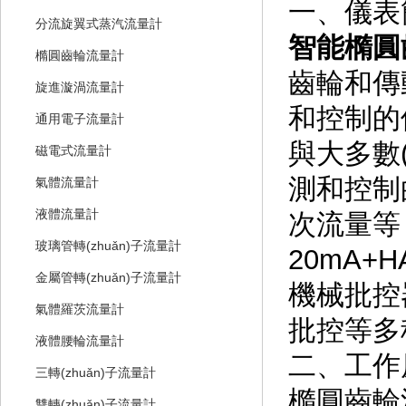
一、儀表
分流旋翼式蒸汽流量計
智能橢圓
橢圓齒輪流量計
齒輪和傳
旋進漩渦流量計
和控制的儀
通用電子流量計
與大多數(s
磁電式流量計
測和控制的自
氣體流量計
液體流量計
次流量等，
玻璃管轉(zhuǎn)子流量計
20mA+H
金屬管轉(zhuǎn)子流量計
機械批控器
氣體羅茨流量計
批控等多種
液體腰輪流量計
二、工作
三轉(zhuǎn)子流量計
橢圓齒輪
雙轉(zhuǎn)子流量計